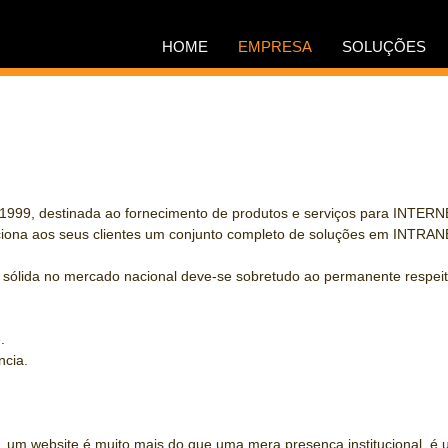
HOME
EMPRESA
SOLUÇÕES
 1999, destinada ao fornecimento de produtos e serviços para INTE
iona aos seus clientes um conjunto completo de soluções em INTRA
sólida no mercado nacional deve-se sobretudo ao permanente respeito 
.
ncia.
je, um website é muito mais do que uma mera presença institucional, 